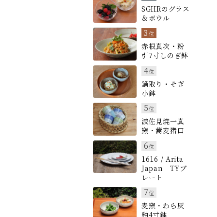
SGHRのグラス
＆ボウル
3
位
赤根真次・粉
引7寸しのぎ鉢
4
位
鍋取り・そぎ
小鉢
5
位
波佐見焼一真
窯・蕎麦猪口
6
位
1616 / Arita
Japan TYプ
レート
7
位
麦窯・わら灰
釉4寸鉢