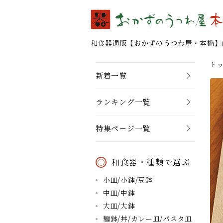
和食器通販 【おかずのうつわ屋・本橋】
ト
新着一覧
ランキング一覧
特集ページ一覧
和食器・種類で選ぶ
小皿/小鉢/豆鉢
中皿/中鉢
大皿/大鉢
麺鉢/丼/カレー皿/パスタ皿