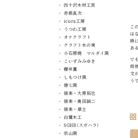
四十沢木材工芸
赤根真次
icura工房
こ
うつわ工房
は
オケクラフト
時
クラフト木の実
あ
小石原焼 マルダイ窯
で
こいずみみゆき
用
櫻井薫
文
しもつけ窯
う
徳七窯
信楽・大原拓也
信楽・奥田誠二
信楽・草土
白鷺木工
SGHR（スガハラ）
宗山窯