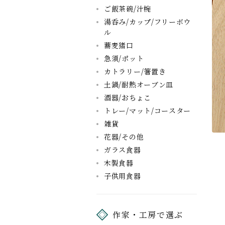
ご飯茶碗/汁椀
湯呑み/カップ/フリーボウ
ル
蕎麦猪口
急須/ポット
カトラリー/箸置き
土鍋/耐熱オーブン皿
酒器/おちょこ
トレー/マット/コースター
雑貨
花器/その他
ガラス食器
木製食器
子供用食器
作家・工房で選ぶ