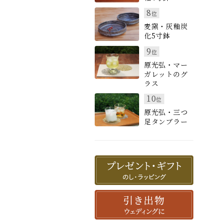
8
位
麦窯・灰釉炭
化5寸鉢
9
位
原光弘・マー
ガレットのグ
ラス
10
位
原光弘・三つ
足タンブラー