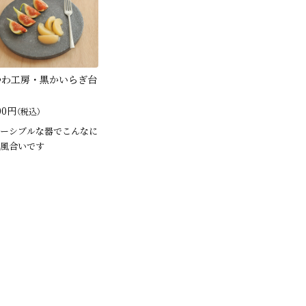
つわ工房・黒かいらぎ台
00円
（税込）
ーシブルな器でこんなに
風合いです