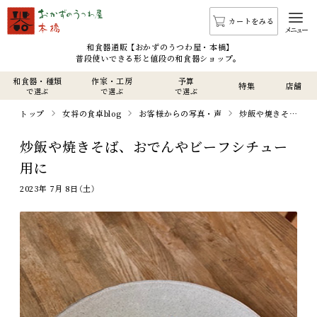
カートをみる
メニュー
和食器通販 【おかずのうつわ屋・本橋】
普段使いできる形と値段の和食器ショップ。
和食器・種類
作家・工房
予算
特集
店舗
で選ぶ
で選ぶ
で選ぶ
トップ
女将の食卓blog
お客様からの写真・声
炒飯や焼きそば、おでんやビーフシチュー用に
炒飯や焼きそば、おでんやビーフシチュー
用に
2023年 7月 8日（土）