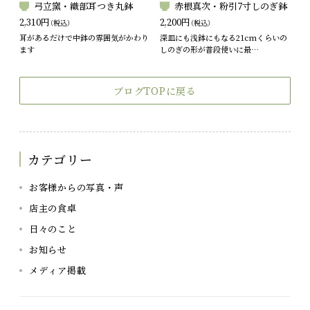
弓立窯・織部耳つき丸鉢
赤根真次・粉引7寸しのぎ鉢
2,310円
2,200円
（税込）
（税込）
耳があるだけで中鉢の雰囲気がかわり
深皿にも浅鉢にもなる21cmくらいの
ます
しのぎの形が普段使いに最…
ブログTOPに戻る
カテゴリー
お客様からの写真・声
店主の食卓
日々のこと
お知らせ
メディア掲載