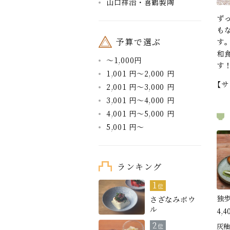
山口祥治・喜鶴製陶
ず
も
予算で選ぶ
す
和
～1,000円
す
1,001 円～2,000 円
【
2,001 円～3,000 円
3,001 円～4,000 円
4,001 円～5,000 円
5,001 円～
ランキング
1
位
独
さざなみボウ
ル
4,4
2
灰釉
位