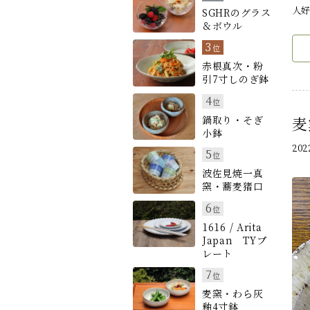
人好
SGHRのグラス
＆ボウル
3
位
赤根真次・粉
引7寸しのぎ鉢
4
位
鍋取り・そぎ
麦
小鉢
20
5
位
波佐見焼一真
窯・蕎麦猪口
6
位
1616 / Arita
Japan TYプ
レート
7
位
麦窯・わら灰
釉4寸鉢