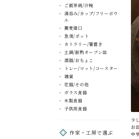
ご飯茶碗/汁椀
湯呑み/カップ/フリーボウ
ル
蕎麦猪口
急須/ポット
カトラリー/箸置き
土鍋/耐熱オーブン皿
酒器/おちょこ
トレー/マット/コースター
雑貨
花器/その他
ガラス食器
木製食器
子供用食器
少
お
作家・工房で選ぶ
中