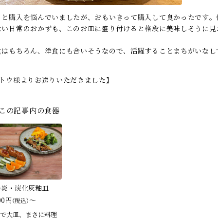
っと購入を悩んでいましたが、おもいきって購入して良かったです。
ない日常のおかずも、このお皿に盛り付けると格段に美味しそうに見
。
食はもちろん、洋食にも合いそうなので、活躍することまちがいなし
！
サトウ様よりお送りいただきました】
この記事内の食器
歩炎・炭化灰釉皿
00円
～
（税込）
で大皿、まさに料理