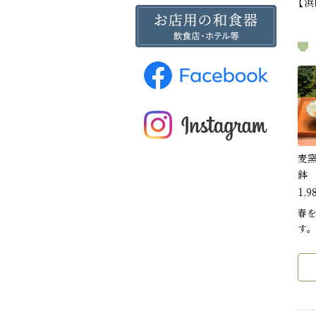
【
麦
鉢
1,9
春を
す。