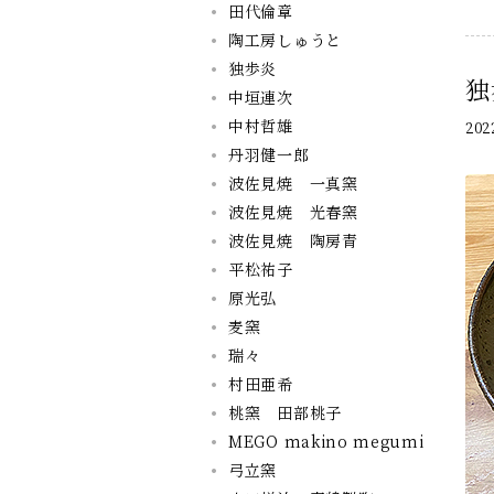
田代倫章
陶工房しゅうと
独歩炎
独
中垣連次
中村哲雄
20
丹羽健一郎
波佐見焼 一真窯
波佐見焼 光春窯
波佐見焼 陶房青
平松祐子
原光弘
麦窯
瑞々
村田亜希
桃窯 田部桃子
MEGO makino megumi
弓立窯