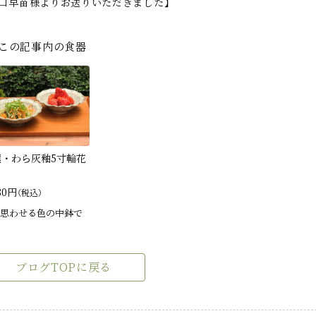
浜口早苗様よりお送りいただきました】
この記事内の食器
窯・わら灰釉5寸輪花
80円
（税込）
思わせる色の中鉢で
ブログTOPに戻る