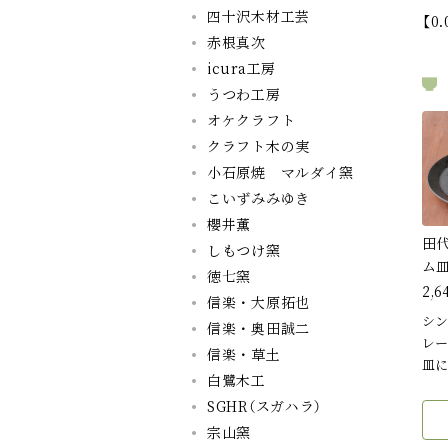
四十沢木材工芸
【0
赤根真次
icura工房
うつわ工房
オケクラフト
クラフト木の実
小石原焼 マルダイ窯
こいずみみゆき
櫻井薫
田
しもつけ窯
ム
徳七窯
2,6
信楽・大原拓也
シン
信楽・奥田誠二
レー
信楽・草土
皿に
白鷺木工
SGHR（スガハラ）
宗山窯