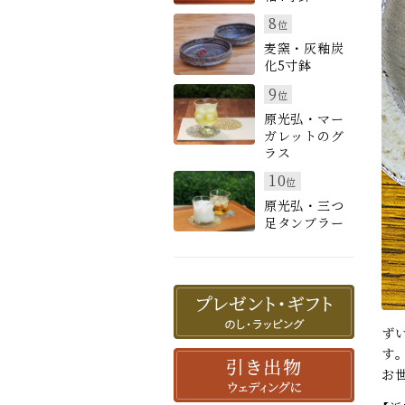
8
位
麦窯・灰釉炭
化5寸鉢
9
位
原光弘・マー
ガレットのグ
ラス
10
位
原光弘・三つ
足タンブラー
ず
す
お