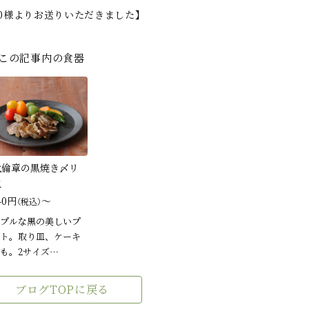
.0様よりお送りいただきました】
この記事内の食器
代倫章の黒焼き〆リ
皿
40円
～
（税込）
プルな黒の美しいプ
ト。取り皿、ケーキ
も。2サイズ…
ブログTOPに戻る