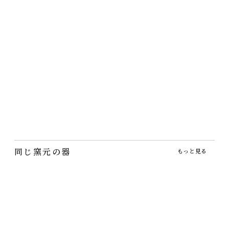
独歩炎・炭化灰釉ドリ
織部蓋つき碗【完売】
田部桃子・猫のマグカ
ッパーとマグカップ【完
ップ
2,860円
（税込）
売】
2,750円
（税込）
蓋があると楽しい！茶碗蒸
3,960円
～
（税込）
しだえではなくあれこれ使
つんでれの表情が大人にぴ
えます♪
ったりの猫の絵のマグカッ
自己満足だけど、このドリ
プ
ッパーでコーヒーを淹れる
と美味しく感…
同じ窯元の器
もっと見る
うつわ工房・織部プレ
うつわ工房・かいらぎ
うつわ工房・織部小鉢
ート
ふち折長皿
2,200円