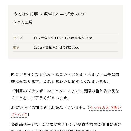
うつわ工房・粉引スープカップ
うつわ工房
サイズ
取っ手含まず11.5～12cm×高さ6cm
重さ
220g・容量八分目で約230cc
同じデザインでも色み・風合い・大きさ・重さは一点毎に微
妙に異なります。これも味わいとお考えくださいませ。
ご利用のブラウザーやモニターによって実際の色と多少異な
ることを、ご了承くださいませ。
お買い上げの前に必ずお読み下さいませ。【
うつわのとり扱い
について
】
各商品ページで「この器は電子レンジや食洗機のご使用は避け