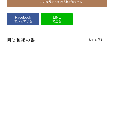
この商品について問い合わせる
Facebook
LINE
でシェアする
で送る
同じ種類の器
もっと見る
SGHRのduoグラス
原光弘・三つ足タンブ
SGHRのグラス＆ボウ
ラー
ル
3,960円
（税込）
2,970円
3,300円
（税込）
（税込）
重ねたガラスが美しい、し
かも実用的なグラス。スガ
よ～く見ると、ほんのり薄
とても優雅な印象のガラス
ハラガラスの…
く赤・青・緑の色がついて
のボウル。サラダやデザー
います。そし…
ト、和え物な…