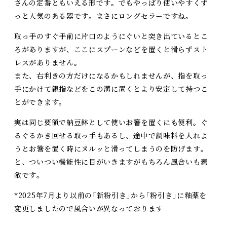
さんの定番ともいえる形です。でもやっぱり使いやすくず
っと人気のある器です。まさにロングセラーですね。
取っ手のすぐ手前に片口のようにぐいと突き出ているとこ
ろがありますが、ここにスプーンなどを置くと滑らずスト
レスがありません。
また、右利きの方だけになるかもしれませんが、指を取っ
手にかけて親指などをこの溝に置くとより安定して持つこ
とができます。
実は同じ要領で納豆鉢として使いお箸を置くにも便利。ぐ
るぐるかき回せる取っ手もあるし、途中で調味料を入れよ
うとお箸を置く時にヌルッと滑ってしまうのを防げます。
と、ついつい機能性に目がいきますがもちろん風合いも素
敵です。
*2025年7月より以前の「新粉引き」から「粉引き」に釉薬を
変更しましたので風合いが異なっております