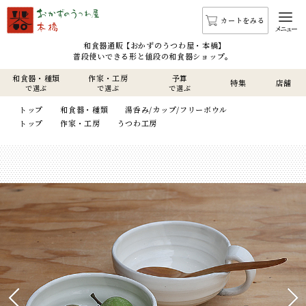
カートをみる
メニュー
和食器通販 【おかずのうつわ屋・本橋】
普段使いできる形と値段の和食器ショップ。
和食器・種類
作家・工房
予算
特集
店舗
で選ぶ
で選ぶ
で選ぶ
トップ
和食器・種類
湯呑み/カップ/フリーボウル
トップ
作家・工房
うつわ工房