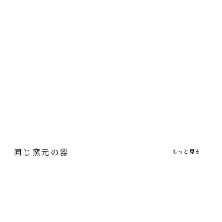
独歩炎・炭化灰釉ドリ
織部蓋つき碗【完売】
田部桃子・猫のマグカ
ッパーとマグカップ【完
ップ
2,860円
（税込）
売】
2,750円
（税込）
蓋があると楽しい！茶碗蒸
3,960円
～
（税込）
しだえではなくあれこれ使
つんでれの表情が大人にぴ
えます♪
ったりの猫の絵のマグカッ
自己満足だけど、このドリ
プ
ッパーでコーヒーを淹れる
と美味しく感…
同じ窯元の器
もっと見る
うつわ工房・織部プレ
うつわ工房・かいらぎ
うつわ工房・織部小鉢