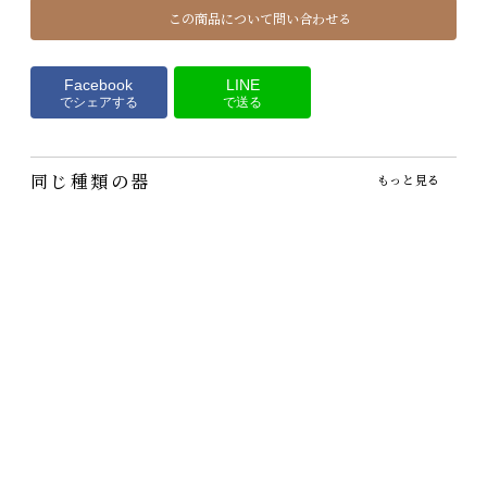
この商品について問い合わせる
Facebook
LINE
でシェアする
で送る
同じ種類の器
もっと見る
SGHRのduoグラス
原光弘・三つ足タンブ
SGHRのグラス＆ボウ
ラー
ル
3,960円
（税込）
2,970円
3,300円
（税込）
（税込）
重ねたガラスが美しい、し
かも実用的なグラス。スガ
よ～く見ると、ほんのり薄
とても優雅な印象のガラス
ハラガラスの…
く赤・青・緑の色がついて
のボウル。サラダやデザー
います。そし…
ト、和え物な…