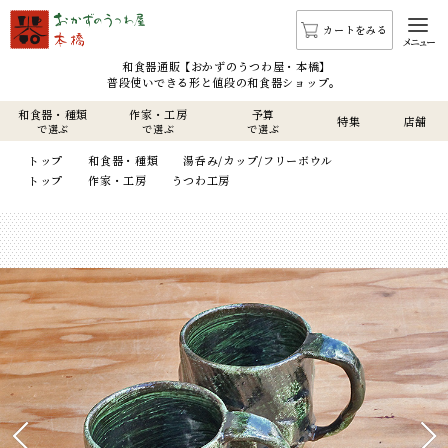
カートをみる
メニュー
和食器通販 【おかずのうつわ屋・本橋】
普段使いできる形と値段の和食器ショップ。
和食器・種類
作家・工房
予算
特集
店舗
で選ぶ
で選ぶ
で選ぶ
トップ
和食器・種類
湯呑み/カップ/フリーボウル
トップ
作家・工房
うつわ工房