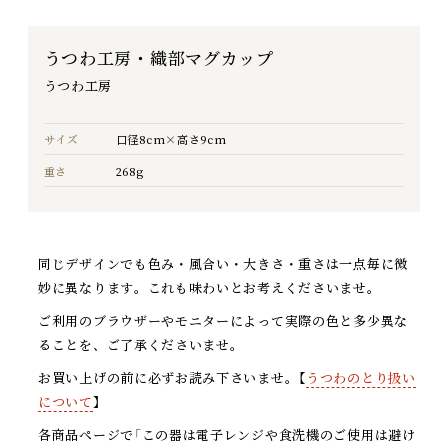
うつわ工房・織部マグカップ
うつわ工房
サイズ
口径8cm×高さ9cm
重さ
268g
同じデザインでも色み・風合い・大きさ・重さは一点毎に微
妙に異なります。これも味わいとお考えくださいませ。
ご利用のブラウザーやモニターによって実際の色と多少異な
ることを、ご了承くださいませ。
お買い上げの前に必ずお読み下さいませ。【
うつわのとり扱い
について
】
各商品ページで「この器は電子レンジや食洗機のご使用は避け