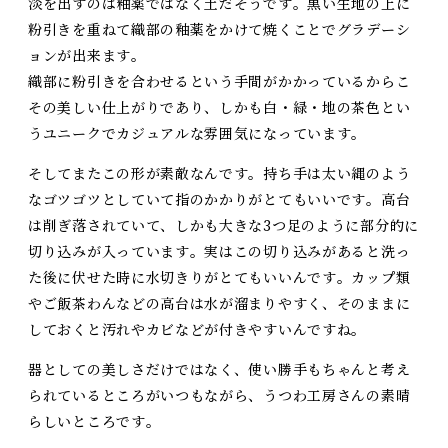
淡を出すのは釉薬ではなく土だそうです。黒い生地の上に
粉引きを重ねて織部の釉薬をかけて焼くことでグラデーシ
ョンが出来ます。
織部に粉引きを合わせるという手間がかかっているからこ
その美しい仕上がりであり、しかも白・緑・地の茶色とい
うユニークでカジュアルな雰囲気になっています。
そしてまたこの形が素敵なんです。持ち手は太い縄のよう
なゴツゴツとしていて指のかかりがとてもいいです。高台
は削ぎ落されていて、しかも大きな3つ足のように部分的に
切り込みが入っています。実はこの切り込みがあると洗っ
た後に伏せた時に水切きりがとてもいいんです。カップ類
やご飯茶わんなどの高台は水が溜まりやすく、そのままに
しておくと汚れやカビなどが付きやすいんですね。
器としての美しさだけではなく、使い勝手もちゃんと考え
られているところがいつもながら、うつわ工房さんの素晴
らしいところです。