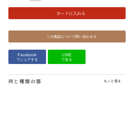
カートに入れる
この商品について問い合わせる
Facebook
LINE
でシェアする
で送る
同じ種類の器
もっと見る
麦窯の灰釉長角小皿
麦窯・わら灰釉4寸鉢
麦窯・灰釉炭化小鉢
990円
2,200円
2,200円
（税込）
（税込）
（税込）
ミニ角皿。ちょっとクセが
名もなき器？それが便利な
あれこれ使えるシーンがど