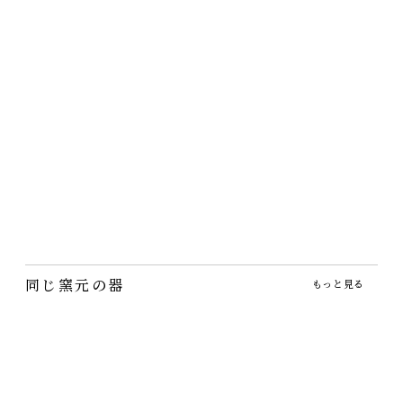
ちょっとかわいいスープカ
青白磁の正角皿。大中小あ
和風なのにポップな仕上が
ップ。子供用にも、シリア
れば使い方は倍増です。
り。手描きなのにこのお値
ルボウルにし…
段！
八角小皿・華小皿
四稜小皿【完売】
織部蓋つき碗【完売】
1,100円
1,320円
2,860円
（税込）
（税込）
（税込）
可愛いサイズですが色は渋
つい手が伸びる古風な有田
蓋があると楽しい！茶碗蒸
め。小皿と小鉢の中間のよ
焼を思わせる小皿
しだえではなくあれこれ使
うな この深…
えます♪
同じ窯元の器
もっと見る