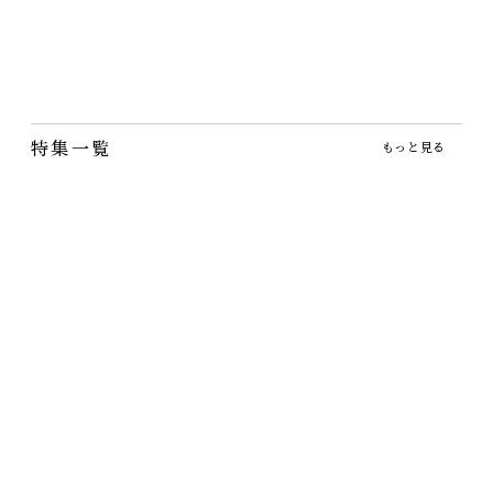
5,500円
（税込）
人気の八角鉢はカレーにも
炒飯にもいける多用使いで
きる器です
特集一覧
もっと見る
九州・小石原焼・マルダイ窯の器
うつわ工房の魅力
九州・小石原焼のマルダイ窯の器です
うつわ工房の器が再入荷しています