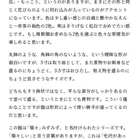
瓜」・もっこう、というのがありますが、まさにその形と同
じく花びらのように切れ込みが入っているのがアクセント
になっています。色は少し重い感じの白磁と艶やかなえん
じ～赤茶の飴色の2色。実はさりげなく紅白でおめでたい感
じです。もし複数個お求めなら2色を選ぶと色々な雰囲気が
楽しめると思います。
丸鉢のような、角鉢の角のないような、という曖昧な形が
面白いですが、5寸は取り皿として、また煮物やお刺身など
盛るのにちょうどく、3.5寸はおひたし、和え物を盛るのに
ちょうど良さそうなサイズです。
どちらもすり鉢状ではなく、平らな部分がしっかりあるの
で並べて盛る、というときにとても便利です。こういう僅
かなことですが器は形状によって使い勝手が違ってくるの
だと思います。
この器は「瑞々」みずみず、と名付けられたシリーズです。
「瑞々しい」と言う言葉がありますが、これは「光沢があっ