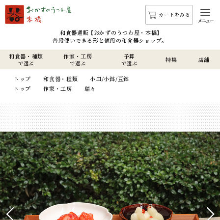
カートをみる
メニュー
和食器通販 【おかずのうつわ屋・本橋】
普段使いできる形と値段の和食器ショップ。
和食器・種類
作家・工房
予算
特集
店舗
で選ぶ
で選ぶ
で選ぶ
トップ
和食器・種類
小皿/小鉢/豆鉢
トップ
作家・工房
瑞々