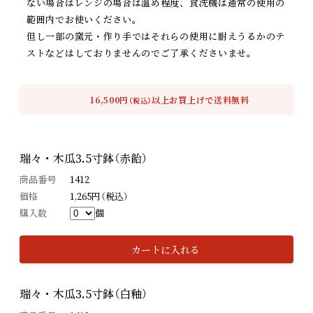
ない場合はレンジの場合は温め程度、食洗機は通常の使用の
範囲内でお使いください。
但し一部の窯元・作り手ではそれらの使用に耐えうるかのテ
ストなどはしておりませんのでご了承くださいませ。
16,500円
以上お買上げで送料無料
（税込）
瑞々・木瓜3.5寸鉢（赤飴）
商品番号
1412
価格
1,265円（税込）
購入数
個
カートに入れる
瑞々・木瓜3.5寸鉢（白釉）