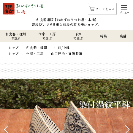
カートをみる
メニュー
和食器通販 【おかずのうつわ屋・本橋】
普段使いできる形と値段の和食器ショップ。
和食器・種類
作家・工房
予算
特集
店舗
で選ぶ
で選ぶ
で選ぶ
トップ
和食器・種類
中皿/中鉢
トップ
作家・工房
山口祥治・喜鶴製陶