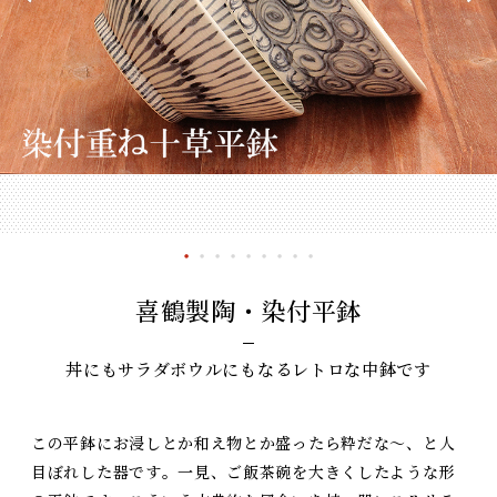
喜鶴製陶・染付平鉢
丼にもサラダボウルにもなるレトロな中鉢です
この平鉢にお浸しとか和え物とか盛ったら粋だな～、と人
目ぼれした器です。一見、ご飯茶碗を大きくしたような形