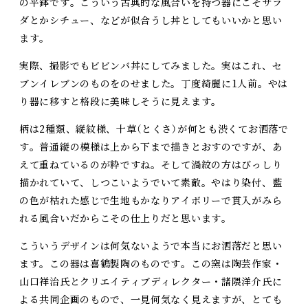
の平鉢です。こういう古典的な風合いを持つ器にこそサラ
ダとかシチュー、などが似合うし丼としてもいいかと思い
ます。
実際、撮影でもビビンバ丼にしてみました。実はこれ、セ
ブンイレブンのものをのせました。丁度綺麗に1人前。やは
り器に移すと格段に美味しそうに見えます。
柄は2種類、縦紋様、十草（とくさ）が何とも渋くてお洒落で
す。普通縦の模様は上から下まで描きとおすのですが、あ
えて重ねているのが粋ですね。そして渦紋の方はびっしり
描かれていて、しつこいようでいて素敵。やはり染付、藍
の色が枯れた感じで生地もかなりアイボリーで貫入がみら
れる風合いだからこその仕上りだと思います。
こういうデザインは何気ないようで本当にお洒落だと思い
ます。この器は喜鶴製陶のものです。この窯は陶芸作家・
山口祥治氏とクリエイティブディレクター・諸隈洋介氏に
よる共同企画のもので、一見何気なく見えますが、とても