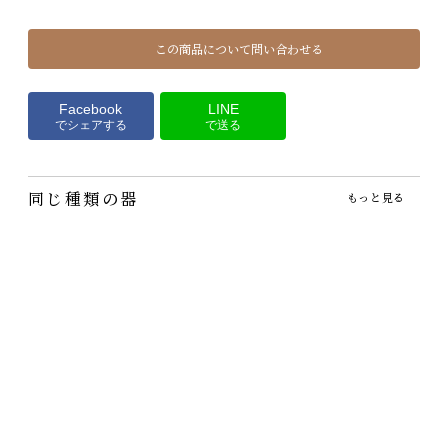
この商品について問い合わせる
Facebook
LINE
でシェアする
で送る
同じ種類の器
もっと見る
陶工房しゅうと・板オ
呉須猫皿
二色十草玉割鉢（鍋取り
ロシ六角皿
鉢）
1,210円
～
（税込）
5,170円
1,980円
（税込）
（税込）
この小皿は猫・ネコ・cat
好きの方もそれほどでもな
ユニークな六角形と明るく
鍋取り鉢・お惣菜を盛るな
い方にも！
て渋い色合いが個性的な中
らこの小鉢
皿・中鉢です