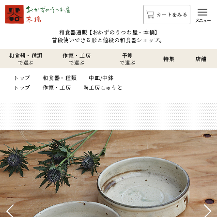
カートをみる
メニュー
和食器通販 【おかずのうつわ屋・本橋】
普段使いできる形と値段の和食器ショップ。
和食器・種類
作家・工房
予算
特集
店舗
で選ぶ
で選ぶ
で選ぶ
トップ
和食器・種類
中皿/中鉢
トップ
作家・工房
陶工房しゅうと