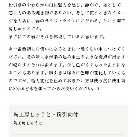
粉引きのやわらかい白に魅力を感じ、静かで、凛として、
芯に力のある焼き物でありたい、そして使うときのイメー
ジを大切に、器のサイズ・ラインにこだわる、という陶工
房しゅうとさん。
まさにこの器がそれを体現していると思います。
＊一番最初にお使いになるときに一晩くらい水につけてく
ださい。その際に水が染み込み水玉のような斑点が出ます
が乾かすとそれは消えます。少し色がくぐもったようにな
ることもあります。粉引きは徐々に色味が変化していくも
のですが、極力変化を止めておきたい方は使う度に使用前
に3分ほど水を張ってからお使いください。＊
陶工房しゅうと・粉引向付
陶工房しゅうと