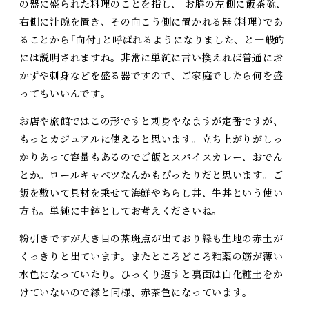
の器に盛られた料理のことを指し、 お膳の左側に飯茶碗、
右側に汁碗を置き、その向こう側に置かれる器（料理）であ
ることから「向付」と呼ばれるようになりました、と一般的
には説明されますね。非常に単純に言い換えれば普通にお
かずや刺身などを盛る器ですので、ご家庭でしたら何を盛
ってもいいんです。
お店や旅館ではこの形ですと刺身やなますが定番ですが、
もっとカジュアルに使えると思います。立ち上がりがしっ
かりあって容量もあるのでご飯とスパイスカレー、おでん
とか。ロールキャベツなんかもぴったりだと思います。ご
飯を敷いて具材を乗せて海鮮やちらし丼、牛丼という使い
方も。単純に中鉢としてお考えくださいね。
粉引きですが大き目の茶斑点が出ており縁も生地の赤土が
くっきりと出ています。またところどころ釉薬の筋が薄い
水色になっていたり。ひっくり返すと裏面は白化粧土をか
けていないので縁と同様、赤茶色になっています。